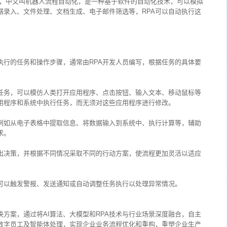
utomation”，中文叫机器人流程自动化，是一种基于软件的自动化技术，可以模拟
据录入、文件处理、文档生成、电子邮件筛选等，RPA可以自动执行这
执行的任务和操作步骤，通常由RPA开发人员编写，根据任务的具体要
任务，可以模仿人类打开应用程序、点击按钮、输入文本、移动鼠标等
应用程序和系统中执行任务，而无须对这些应用程序进行修改。
例如从电子表格中提取信息、将数据输入到系统中、执行计算等，辅助
求。
出决策，并根据不同情况采取不同的行动方案，使流程更加灵活以适应
可以触发警报、发送通知或自动调整任务执行以处理异常情况。
决方案，通过将AI算法、大模型和RPA技术与行业场景深度融合，自主
I数字员工及智能体处理，实现企业业务流程优化和重构，重塑企业生产