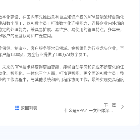
数字化建设，在国内率先推出具有自主知识产权的APA智能流程自动化
建AI数字员工，以AI数字员工打造数字化连接能力，连接企业内外部的
稳定的处理能力，兼具易扩展、易维护、易使用的管理特点，多年来，
界客户的高度认可和广泛应用。
疗保健、制造业、客户服务等常见领域。金智维作为行业龙头企业，至
超1300家，为全行业提供了180万AI数字员工。
，未来的RPA技术将变得更加智能，能够自动学习和适应不断变化的任
动化、智能化、一体化三个方面，打造更智能、更全面的AI数字员工整
企业的工作流程中，与其他系统和应用程序协同工作，最终实现更高程度
下一篇
返回列表
什么是RPA？一文带你深度了解RPA