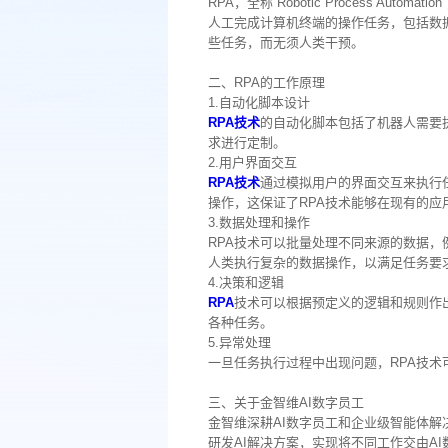
RPA，全称“Robotic Process A
人工完成计算机终端的操作任务，包括数
些任务，而无须人类干预。
二、RPA的工作原理
1.自动化脚本设计
RPA
技术
的自动化脚本包括了机器人需要
求进行定制。
2.用户界面交互
RPA
技术
通过模拟用户的界面交互来执行
操作，这保证了RPA技术能够在现有的
3.数据处理和操作
RPA
技术
可以批量处理不同来源的数据，
人类执行复杂的数据操作，以满足任务要
4.决策和逻辑
RPA
技术可以根据预定义的逻辑和规则作
各种任务。
5.异常处理
一旦任务执行过程中出现问题，RPA
技术
三、关于金智维AI数字员工
金智维深耕AI数字员工和企业级智能体解
研发AI解决方案，实现将不同工作交由A