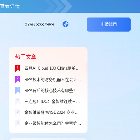
击查看详情
0756-3337989
申请试用
热门文章
1
四登AI Cloud 100 China榜单，金智维品牌价值持续攀升！
2
RPA技术的财务机器人在会计领域应用中存在的问题
3
RPA背后的核心技术有哪些？
4
三连冠！IDC：金智维连续三年蝉联中国RPA+AI解决方案市场份额第一
5
金智维荣登“WISE2024 商业之王年度最具商业价值企业”榜单
6
企业级智能体怎么用？金智维Ki-AgentS三大场景演示一看就懂