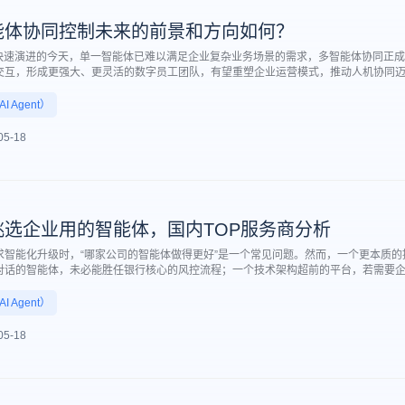
能体协同控制未来的前景和方向如何？
术快速演进的今天，单一智能体已难以满足企业复杂业务场景的需求，多智能体协同正
交互，形成更强大、更灵活的数字员工团队，有望重塑企业运营模式，推动人机协同
AI数字员工和企业级智能体领域的深耕者，依托K-APA智能流程自动化平台和Ki-Ag
务中的落地路径，帮助千行万业构建高效、可控的智能体矩阵。
 Agent）
05-18
挑选企业用的智能体，国内TOP服务商分析
求智能化升级时，“哪家公司的智能体做得更好”是一个常见问题。然而，一个更本质的
对话的智能体，未必能胜任银行核心的风控流程；一个技术架构超前的平台，若需要
，在寻找答案之前，我们有必要先建立起评估企业级智能体的核心维度。
 Agent）
05-18