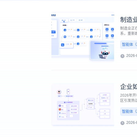
制造
制造业正
系，重新
对于制造
点，任何
智能体（AI
某一个岗
2026-
企业如
2026年
区引发热
然而，当
工智能行
智能体（AI
沿智能体技
2026-