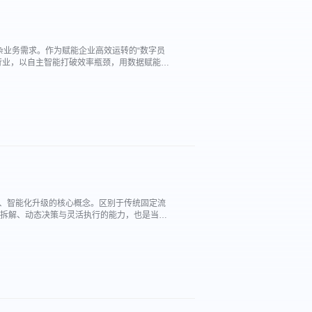
杂业务需求。作为赋能企业高效运转的“数字员
多行业，以自主智能打破效率瓶颈，用数据赋能驱
成效，可通过金智维智能体的实践案例清晰呈
自动化、智能化升级的核心概念。区别于传统固定流
务拆解、动态决策与灵活执行的能力，也是当下
业务目标为导向，自主规划路径、动态调整动