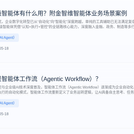
级智能体有什么用？附金智维智能体业务场景案例
代，企业数字化转型已从“自动化”向“智能化”深度跨越，单纯的工具辅助已无法满足复
业级智能体凭借“认知+执行+管控”的全链路核心能力，深度融入金融、政务、制造等
级，靠合规管控筑牢风险防线，成为企业数字化转型的核心引擎，其核心价值与落地
 Agent）
05-18
智能体工作流（Agentic Workflow）？
与企业级AI技术深度普及，智能体工作流（Agentic Workflow）逐渐成为企业
执行的自动化模式，智能体工作流重新定义了业务运转逻辑，让AI具备自主思考、任
体落地的核心基础。
，传统工作流是按固定步骤被动执行，而智能体工作流，是由AI智能体主导，以最终
 Agent）
完成全流程的新型业务运行模式。
05-18