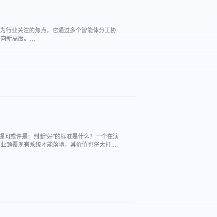
成为行业关注的焦点，它通过多个智能体分工协
迈向新高度。
entS企业级智能体平台，持续探索多智能体协同
提问或许是：判断“好”的标准是什么？一个在演
企业颠覆现有系统才能落地，其价值也将大打折