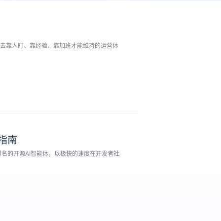
过去靠人盯、靠经验、靠加班才能维持的运营体
经过十几个部门、几十个系统、上百个人工节
年"降本增效"，却始终难以突破，问题不在于
指南
而得名的开源AI智能体，以极快的速度在开发者社
、合规且高效地使用Open Claw？作为人
到真正融入业务的AI数字员工，企业在使用前