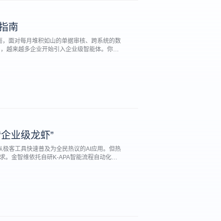
指南
然而，面对每月堆积如山的单据审核、跨系统的数
力，越来越多企业开始引入企业级智能体。你是
，财务人员如何依托前沿技术，为自己打造得心
“企业级龙虾”
力，从极客工具快速普及为全民热议的AI应用。但热
求。金智维依托自研K-APA智能流程自动化平
能力升级为企业级“认知+执行+管控”一体化能