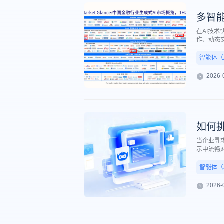
多智
在AI技
作、动态
金智维作为
在真实业
智能体（AI
2026-
如何
当企业寻
示中流畅
扣。因此
智能体（AI
2026-