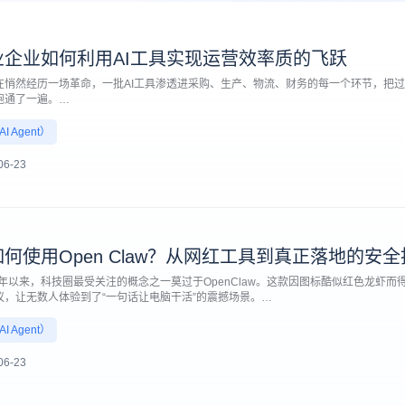
业企业如何利用AI工具实现运营效率质的飞跃
在悄然经历一场革命，一批AI工具渗透进采购、生产、物流、财务的每一个环节，把
跑通了一遍。
企业来说，效率问题从来不是单点的，一个订单从客户需求确认到最终交付，中间要
一个环节的迟滞，都会像多米诺骨牌一样向后传导。这也是为什么很多制造企业喊了多
 Agent）
位不够努力，而在于整个流程的协同成本太高。
06-23
何使用Open Claw？从网红工具到真正落地的安全
开年以来，科技圈最受关注的概念之一莫过于OpenClaw。这款因图标酷似红色龙虾
议，让无数人体验到了“一句话让电脑干活”的震撼场景。
这股智能化浪潮涌向企业端，管理者们面临着一个现实且棘手的难题：企业究竟该如何安全
业的领军企业，金智维始终致力于推动前沿技术的商业化落地。从极客手中的炫酷玩具
 Agent）
术时，必须跨越从“演示可行”到“生产可用”的鸿沟。
06-23