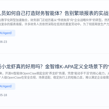
人员如何自己打造财务智能体？告别繁琐报表的实战
与数字化转型加速融合，财务部门正经历着从“传统账房”向“企业战略伙伴”的转型。
及复杂的报表填报，许多财务人员依然深陷在低效的重复劳动中。为了彻底释放生产
不懂代码的财务人员也能亲手打造专属的AI数字员工？今天，金智维将带您深入探讨
务智能体助手。
 Agent）
06-23
小龙虾真的好用吗？金智维K-APA定义全场景下的
以来，开源AI智能体OpenClaw掀起全民“养龙虾”热潮，凭借“能动手干活”的核心能
人级OpenClaw在安全合规、场景适配、稳定执行上的短板凸显，难以满足企业级需
enClaw掀起的“龙虾”热潮基础上，打造全场景“企业级龙虾”，将个人级智能体的执行
定义“企业级龙虾”的核心价值，成为企业数字化转型的硬核伙伴。
 Agent）
05-18