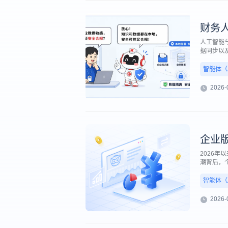
财务
人工智能
据同步以
否想过，
应手的财
智能体（AI
2026-
企业版
2026年
潮背后，个
台，在Op
力，重新
智能体（AI
2026-