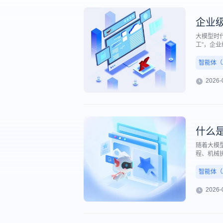
企业
大模型时
工”，企
动决策升
现。
智能体（AI
2026-
什么是
随着大模型
程、机械
企业智能
简单来说
智能体（AI
作、闭环
2026-