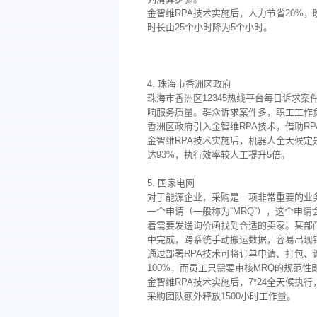
金智维RPA技术实施后，人力节省20%，
时长由25个小时降为5个小时。
4. 珠海市香洲区政府
珠海市香洲区12345热线平台每日诉求案
响服务质量。群众诉求案件多，职工工作
香洲区政府引入金智维RPA技术，借助RP
金智维RPA技术实施后，机器人全天候定
达93%，执行效率较人工提升5倍。
5. 国家电网
对于能源企业，采购是一项非常重要的业
一个申请（一般称为“MRQ”），这个申
着需要发送询价函找到合适的卖家。某部门
中完成，跨系统手动搬运数据，容易出现
通过部署RPA技术可将订单申请、打包、
100%，而员工只需要审核MRQ的规范性
金智维RPA技术实施后，7*24全天候执
采购团队额外释放1500小时工作量。