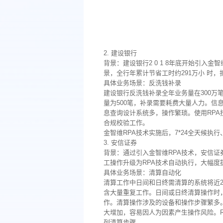
2. 建设银行
背景：建设银行2 0 1 8年底开始引入金智
景，全行年累计节省工时约291万小 时，折
具体业务场景：反洗钱补录
建设银行反洗钱补录全年业务量在300万笔
量为500笔，补录需要耗费大量人力。信
息查询设计系统多，操作繁琐。使用RP
合规校验工作。
金智维RPA技术实施后，7*24全天候执行
3. 安信证券
背景：通过引入金智维RPA技术，安信
工操作升级为RPA技术自动执行，大幅度
具体业务场景：清算自动化
清算工作中日间和日终需清算的系统将近
含大量重复工作。日间或日终清算操作时
作。清算操作涉及的设备和操作步骤繁多
大增加，容易因人为因素产生操作风险。
列清算步骤。