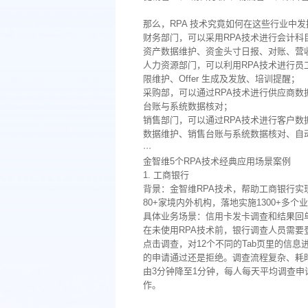
那么，RPA 技术究竟如何在这些行业中
财务部门，可以采用RPA技术进行会计
资产数据维护、资金头寸日报、对账、营
人力资源部门，可以利用RPA技术进行员
限维护、Offer 生成及发放、培训提醒；
采购部，可以通过RPA技术进行供应商
台账与系统数据核对；
销售部门，可以通过RPA技术进行客户
数据维护、销售台账与系统数据核对、自
···
金智维5个RPA技术经典应用场景案例
1. 工商银行
背景：金智维RPA技术，帮助工商银行实
80+家境内外机构，落地实施1300+多个
具体业务场景：信用卡发卡调查和结果回
在未使用RPA技术前，银行调查人员需
点击调查，对12个不同的Tab页里的信
的申请通过还是拒绝。调查流程复杂、耗
由3分钟降至1分钟，每人每天平均调查申请
作。