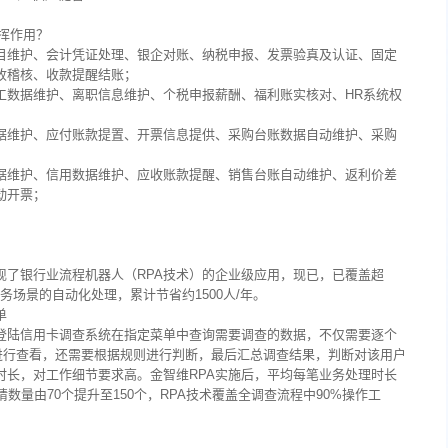
发挥作用？
科目维护、会计凭证处理、银企对账、纳税申报、发票验真及认证、固定
收稽核、收款提醒结账；
工数据维护、离职信息维护、个税申报薪酬、福利账实核对、HR系统权
数据维护、应付账款提置、开票信息提供、采购台账数据自动维护、采购
数据维护、信用数据维护、应收账款提醒、销售台账自动维护、返利价差
动开票；
现了银行业流程机器人（RPA技术）的企业级应用，现已，已覆盖超
业务场景的自动化处理，累计节省约1500人/年。
单
要登陆信用卡调查系统在指定菜单中查询需要调查的数据，不仅需要逐个
息进行查看，还需要根据规则进行判断，最后汇总调查结果，判断对该用户
时长，对工作细节要求高。金智维RPA实施后，平均每笔业务处理时长
数量由70个提升至150个，RPA技术覆盖全调查流程中90%操作工