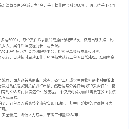
晚班清算员由5名减少为4名，手工操作时长减少80% ，原运维手工操作
件多达5000+，每个案件诉求批转需操作鼠标5-6次，极易出现失误，影
负担大、案件处理流程冗长且易失误。
A技术+AI技 术打造高效服务平台，切实提高服务质量和效率。
是执行，自动按时启动工作，RPA技术进行工单的日常处理，准确率高
务流程，因为这关系到生产效率。各个工厂或仓库有物料需求时会发出
请会通过系统发送到总部进行审核，然后按照分类打包成PR采购订单，接
有约30人专门负责这个业务流程， 不仅费时费力而且需要在多个系统
错误或遗漏。
询价、订单录入系统整个流程实现自动化。其中PR创建的准确性可达
即可。
行，安全稳定，降低人力成本，节省工作量30人/年，