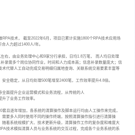
维RPA技术， 截至2022年6月，项目已累计实施1800个RPA技术应用场
合人力超过1400人/年。
左右，由业务处理中心和9家分行承担，日均1.8万笔， 而人均日处理
息补录需多个岗位协同作业，时间和人力成本高；信息补录数量庞大；信
A技术代替人工自动完成交易明细归属地查询、关联系统交易要素丰富等
、安全稳定，从日均处理500笔增至2400笔，工作效率提升4.8倍。
证券全面提升企业运营模式和业务流程，从传统的人
提升了业务工作效率。
20套且逐年增加，各系统的清算操作及脚本运行均由人工操作来完成，
，需要多人同时使用不同的操作终端，按照清算操作指引进行清算操
。随着系统规模扩大、技术更新升级，清算操作工作的复杂度和难度大
RPA技术模拟清算人员与业务系统的交互过程，完成各个业务系统的系