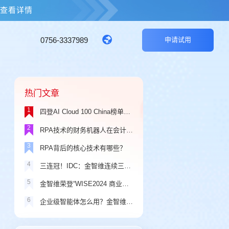
击查看详情
0756-3337989
申请试用
热门文章
1
四登AI Cloud 100 China榜单，金智维品牌价值持续攀升！
2
RPA技术的财务机器人在会计领域应用中存在的问题
3
RPA背后的核心技术有哪些？
4
三连冠！IDC：金智维连续三年蝉联中国RPA+AI解决方案市场份额第一
5
金智维荣登“WISE2024 商业之王年度最具商业价值企业”榜单
6
企业级智能体怎么用？金智维Ki-AgentS三大场景演示一看就懂