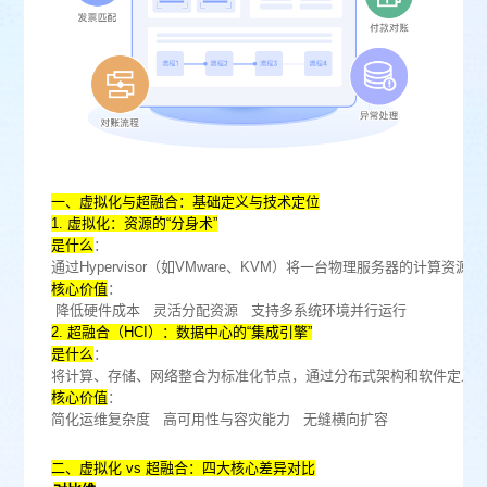
一、虚拟化与超融合：基础定义与技术定位‌
‌1. 虚拟化：资源的“分身术”‌
‌是什么‌
：
通过Hypervisor（如VMware、KVM）将一台物理服务器的计
‌核心价值‌
：
降低硬件成本 灵活分配资源 支持多系统环境并行运行
‌2. 超融合（HCI）：数据中心的“集成引擎”‌
‌是什么‌
：
将计算、存储、网络整合为标准化节点，通过分布式架构和软件定义技术（
‌核心价值‌
：
简化运维复杂度 高可用性与容灾能力 无缝横向扩容
‌二、虚拟化 vs 超融合：四大核心差异对比‌