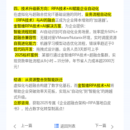
‌四、技术升级新方向：RPA技术+AI赋能企业自动化‌
在虚拟化与超融合优化IT基础设施的同时，
‌业务流程自动化
（RPA技术）与AI的融合‌
正成为企业降本增效的“加速器”。
‌金智维RPA技术+AI解决方案‌
，为企业提供：
智能流程挖掘‌
：AI自动识别可自动化业务场景，效率提升50%+
‌超融合兼容性‌
：无缝对接VMware/Nutanix环境，实时调度资源
‌自我进化能力‌
：机器学习模型动态优化流程，错误率趋近于0
低代码开发‌
：拖拽式设计器，业务人员3天即可上手
‌2025标杆案例‌
：某银行通过金智维RPA技术+超融合集群，实
现贷款审批流程从8小时→15分钟，年节省人力成本超2000万
元！
‌结语：从资源整合到智能跃迁‌
虚拟化与超融合构建了数字化基石，而
‌金智维RPA技术+AI‌
将
帮助企业突破效率天花板，实现从“自动化”到“智能化”的跨越
式升级。
‌立即咨询‌
，获取2025专属《企业超融合架构+RPA落地白皮
书》，抢占数字化转型制高点！‌
上一篇
下一篇
返回列表