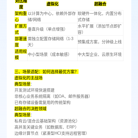
‌对比维
‌虚拟化‌
‌超融合‌
度‌
‌架构重
以计算为中心，依赖外部存
软硬件一体化，内置分布
心‌
储/网络
式存储
‌扩展方
水平扩展（添加节点即扩
垂直升级（单点增强）
式‌
容）
‌部署速
需独立配置存储网络（1-3
预集成方案，分钟级上线
度‌
天）
‌适用规
中小型场景（成本敏感）
中大型企业、云原生环境
模‌
‌三、场景适配：如何选择最优方案？‌
‌虚拟化的主战场‌
‌典型场景‌
：
开发测试环境快速搭建
非核心业务系统隔离（如OA、邮件服务器）
已有存储设备需复用的传统架构
‌超融合的决胜领域‌
‌典型场景‌
：
私有云/混合云基础架构（资源池化）
高并发关键业务（如数据库、ERP）
边缘计算节点（紧凑型HCI支持远程管理）