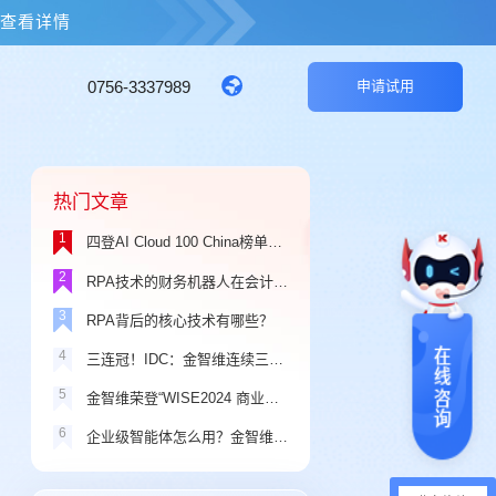
击查看详情
0756-3337989
申请试用
热门文章
1
四登AI Cloud 100 China榜单，金智维品牌价值持续攀升！
2
RPA技术的财务机器人在会计领域应用中存在的问题
3
RPA背后的核心技术有哪些？
4
三连冠！IDC：金智维连续三年蝉联中国RPA+AI解决方案市场份额第一
5
金智维荣登“WISE2024 商业之王年度最具商业价值企业”榜单
6
企业级智能体怎么用？金智维Ki-AgentS三大场景演示一看就懂