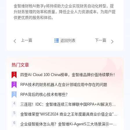
金智维财税AI数字y将持续助力企业实现财务自动化转型，提
升财务管理的效率和质量，降低企业人力资源成本，为用户提
供更优质的服务和体验。
上一篇
下一篇
返回列表
热门文章
1
四登AI Cloud 100 China榜单，金智维品牌价值持续攀升！
2
RPA技术的财务机器人在会计领域应用中存在的问题
3
RPA背后的核心技术有哪些？
4
三连冠！IDC：金智维连续三年蝉联中国RPA+AI解决方案市场份额第一
5
金智维荣登“WISE2024 商业之王年度最具商业价值企业”榜单
6
企业级智能体怎么用？金智维Ki-AgentS三大场景演示一看就懂