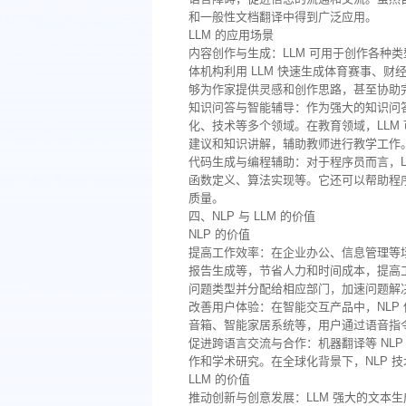
和一般性文档翻译中得到广泛应用。
LLM 的应用场景
内容创作与生成：LLM 可用于创作各种
体机构利用 LLM 快速生成体育赛事、财
够为作家提供灵感和创作思路，甚至协助
知识问答与智能辅导：作为强大的知识问答
化、技术等多个领域。在教育领域，LLM
建议和知识讲解，辅助教师进行教学工作
代码生成与编程辅助：对于程序员而言，L
函数定义、算法实现等。它还可以帮助程
质量。
四、NLP 与 LLM 的价值
NLP 的价值
提高工作效率：在企业办公、信息管理等场
报告生成等，节省人力和时间成本，提高工
问题类型并分配给相应部门，加速问题解
改善用户体验：在智能交互产品中，NLP
音箱、智能家居系统等，用户通过语音指
促进跨语言交流与合作：机器翻译等 NL
作和学术研究。在全球化背景下，NLP 
LLM 的价值
推动创新与创意发展：LLM 强大的文本