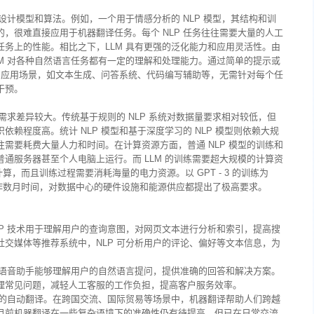
设计模型和算法。例如，一个用于情感分析的 NLP 模型，其结构和训
，很难直接应用于机器翻译任务。每个 NLP 任务往往需要大量的人工
务上的性能。相比之下，LLM 具有更强的泛化能力和应用灵活性。由
M 对各种自然语言任务都有一定的理解和处理能力。通过简单的提示或
同的应用场景，如文本生成、问答系统、代码编写辅助等，无需针对每个任
干预。
需求差异较大。传统基于规则的 NLP 系统对数据量要求相对较低，但
赖程度高。统计 NLP 模型和基于深度学习的 NLP 模型则依赖大规
需要耗费大量人力和时间。在计算资源方面，普通 NLP 模型的训练和
通服务器甚至个人电脑上运行。而 LLM 的训练需要超大规模的计算资
算，而且训练过程需要消耗海量的电力资源。以 GPT - 3 的训练为
工作数月时间，对数据中心的硬件设施和能源供应都提出了极高要求。
P 技术用于理解用户的查询意图，对网页文本进行分析和索引，提高搜
交媒体等推荐系统中，NLP 可分析用户的评论、偏好等文本信息，为
。
和语音助手能够理解用户的自然语言提问，提供准确的回答和解决方案。
理常见问题，减轻人工客服的工作负担，提高客户服务效率。
间的自动翻译。在跨国交流、国际贸易等场景中，机器翻译帮助人们跨越
目前机器翻译在一些复杂语境下的准确性仍有待提高，但已在日常交流