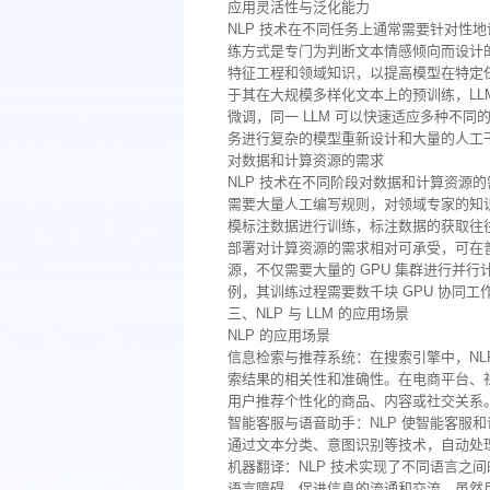
应用灵活性与泛化能力
NLP 技术在不同任务上通常需要针对性地
练方式是专门为判断文本情感倾向而设计的
特征工程和领域知识，以提高模型在特定任
于其在大规模多样化文本上的预训练，LL
微调，同一 LLM 可以快速适应多种不
务进行复杂的模型重新设计和大量的人工
对数据和计算资源的需求
NLP 技术在不同阶段对数据和计算资源的
需要大量人工编写规则，对领域专家的知识依
模标注数据进行训练，标注数据的获取往往
部署对计算资源的需求相对可承受，可在普
源，不仅需要大量的 GPU 集群进行并行计
例，其训练过程需要数千块 GPU 协同
三、NLP 与 LLM 的应用场景
NLP 的应用场景
信息检索与推荐系统：在搜索引擎中，NL
索结果的相关性和准确性。在电商平台、社
用户推荐个性化的商品、内容或社交关系
智能客服与语音助手：NLP 使智能客服
通过文本分类、意图识别等技术，自动处
机器翻译：NLP 技术实现了不同语言之
语言障碍，促进信息的流通和交流。虽然