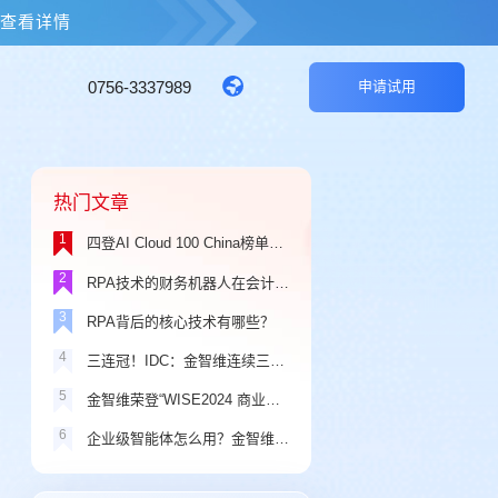
击查看详情
0756-3337989
申请试用
热门文章
1
四登AI Cloud 100 China榜单，金智维品牌价值持续攀升！
2
RPA技术的财务机器人在会计领域应用中存在的问题
3
RPA背后的核心技术有哪些？
4
三连冠！IDC：金智维连续三年蝉联中国RPA+AI解决方案市场份额第一
5
金智维荣登“WISE2024 商业之王年度最具商业价值企业”榜单
6
企业级智能体怎么用？金智维Ki-AgentS三大场景演示一看就懂