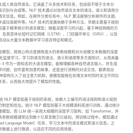
生成人类自然语言。它涵盖了众多技术和任务，包括但不限于文本分
识别与合成等。NLP 技术通过对自然语言文本的语法、语义和语用分
言信息。例如，在邮件分类任务中，NLP 算法能够分析邮件的主题、
或垃圾邮件等。NLP 技术的发展依赖于多种方法，早期主要基于规则
和基于概率统计的语言模型；随着深度学习的兴起，基于神经网络的方
）及其变体长短时记忆网络（LSTM）、门控循环单元（GRU），以及
够自动从大量文本数据中学习语言特征和模式。
能模型，其核心特点是拥有庞大的参数规模和对大规模文本数据的深度
行无监督学习，学习到语言的语法、语义和语用等多方面知识，从而具备
- 4 作为一款知名的大语言模型，能够理解各种自然语言输入，并生成
学问题、创作富有创意的故事，还是进行流畅的对话交流，都表现出
r 架构，这种架构引入了自注意力机制，使模型能够在处理文本时同时关注不同位
关系，从而极大地提升了模型的性能。
统 NLP 模型如基于规则的系统，依赖人工编写的语法规则和语义规则
制定和优化。统计 NLP 模型则基于大规模语料库进行训练，通过统计
。而 LLM 统一采用大规模的深度学习架构，如 Transformer，并
其参数规模通常达到数十亿甚至数万亿级别。预训练过程中，模型通过
 Language Model）任务，学习文本中的语言模式和语义信息。之
务数据上进行微调，以适应不同的应用场景。