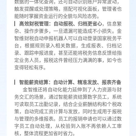
数据的一体化查询，还可自动识别账户异常波动，
触发提醒或处理策略，搭配可视化面板，管理者也
能随时掌握资金运行的全貌与风险态势。
▏高效财税管理：自动报税、归档更省心
，信息繁
杂、操作步骤多，一旦遗漏可能造成不小损失。金
智维财税自动申报机器人可以自动登录国家税务平
台，根据规则录入相关数据，生成报表、归档记
录、跟踪申报进度，甚至还能将税务信息反馈给指
定业务人员，报税这件曾经压力满满的事，如今也
变得轻松有序。
▏智能薪资结算：自动计算、精准发放、报表齐备
金智维还将自动化能力延伸到了人力资源与财
务交汇的场景，通过智能薪资结算数字员工，系统
可读取员工出勤记录，结合企业薪酬结构和个税政
策，自动完成工资计算与发放，同时生成用于报税
与管理的多维报表。员工的报销申请也可以通过数
字员工自动处理，从校验到入账不再依赖人工审
核，整体流程更加省时省力。