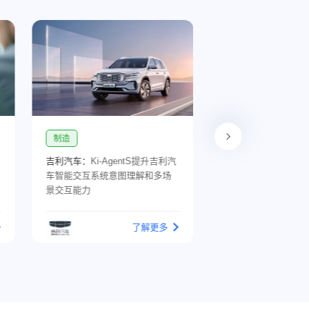
制造
政务
安踏集团：
释放流程效率红利，
北京市丰台区人民法
数字员工激活多品牌业务协同力
深化数智建设，打造
标杆
了解更多