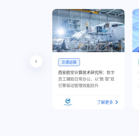
更多行业
算技术研究所：
数字
福瑞达医药：
数字员工助深化AI
办公，以“数·智”双
与业务的融合，为企业智能化发
理效能跃升
展奠定坚实基础
了解更多
了解更多