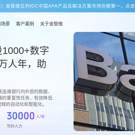
冠！金智维位列IDC中国APA产品及解决方案市场份额第一，点
用场景
客户案例
关于金智维
000+数字
万人年，助
效连通银行内外部的数据、
确的重复性任务，有效降低
流程的自动化和智能化。
30000
人/年
节约人力