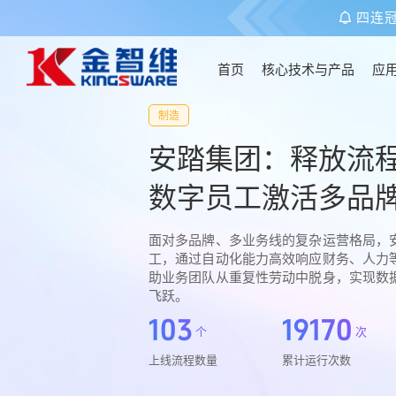
四连
首页
核心技术与产品
应
制造
首页
安踏集团：释放流
核心技术与产品
数字员工激活多品
面对多品牌、多业务线的复杂运营格局，
应用场景
工，通过自动化能力高效响应财务、人力
助业务团队从重复性劳动中脱身，实现数
飞跃。
客户案例
103
19170
个
次
关于金智维
上线流程数量
累计运行次数