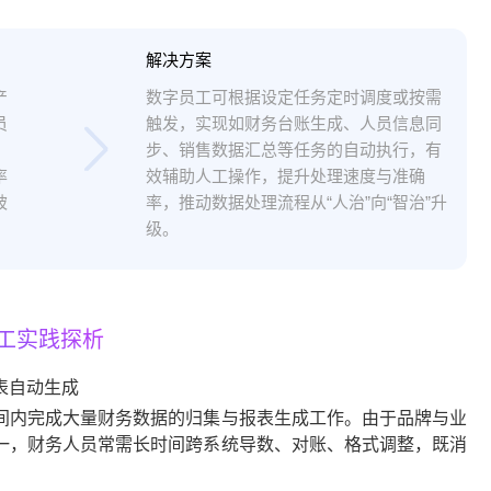
解决方案
产
数字员工可根据设定任务定时调度或按需
员
触发，实现如财务台账生成、人员信息同
步、销售数据汇总等任务的自动执行，有
率
效辅助人工操作，提升处理速度与准确
被
率，推动数据处理流程从“人治”向“智治”升
级。
工实践探析
表自动生成
间内完成大量财务数据的归集与报表生成工作。由于品牌与业
一，财务人员常需长时间跨系统导数、对账、格式调整，既消