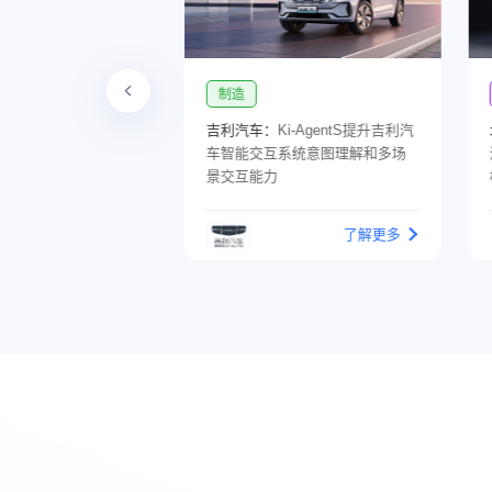
制造
保障局：
为医保报销
吉利汽车：
Ki-AgentS提升吉利汽
效，进一步推动了医
车智能交互系统意图理解和多场
设
景交互能力
了解更多
了解更多