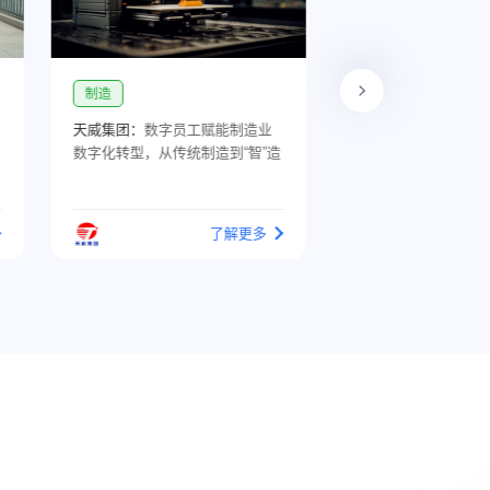
制造
制造
天威集团：
数字员工赋能制造业
宇通客车：
数字化转型
数字化转型，从传统制造到“智”造
要走得“稳”
了解更多