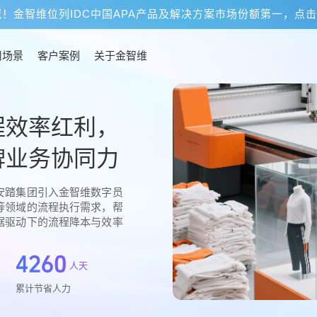
冠！金智维位列IDC中国APA产品及解决方案市场份额第一，点
用场景
客户案例
关于金智维
程效率红利，
牌业务协同力
安踏集团引入金智维数字员
等领域的流程执行需求，帮
据驱动下的流程降本与效率
4260
人天
累计节省人力